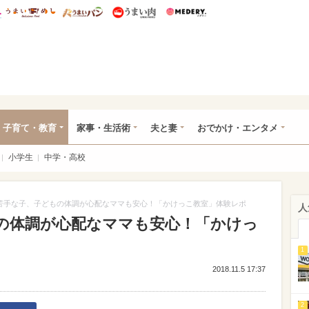
総研 ディズニー特集
mimot.
うまいめし
うまいパン
うまい肉
Medery.
ママ*
子育て・教育
家事・生活術
夫と妻
おでかけ・エンタメ
小学生
中学・高校
苦手な子、子どもの体調が心配なママも安心！「かけっこ教室」体験レポ
人
の体調が心配なママも安心！「かけっ
1
2018.11.5 17:37
2