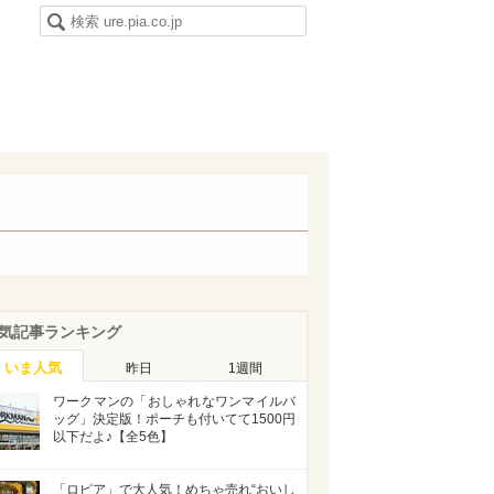
気記事ランキング
いま人気
昨日
1週間
ワークマンの「おしゃれなワンマイルバ
ッグ」決定版！ポーチも付いてて1500円
以下だよ♪【全5色】
「ロピア」で大人気！めちゃ売れ“おいし