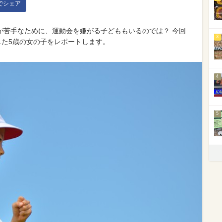
kでシェア
が苦手なために、運動会を嫌がる子どももいるのでは？ 今回
3
した5歳の女の子をレポートします。
4
5