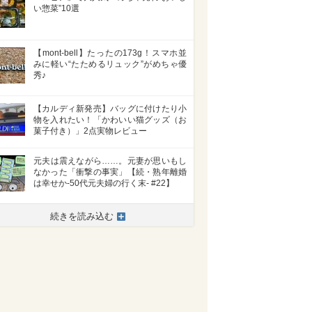
い惣菜”10選
【mont-bell】たったの173g！スマホ並
みに軽い“たためるリュック”がめちゃ優
秀♪
【カルディ新発売】バッグに付けたり小
物を入れたい！「かわいい猫グッズ（お
菓子付き）」2点実物レビュー
元夫は震えながら……。元妻が思いもし
なかった「衝撃の事実」【続・熟年離婚
は幸せか-50代元夫婦の行く末- #22】
続きを読み込む