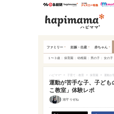
ウレぴあ総研
ハピママ*
ウレぴあ
ハピ
ファミリー
妊娠・出産
赤ちゃん
１〜３歳
保育園
幼稚園
男の子
女の子
>
>
>
ハピママ*
子育て・教育
保育園
運動が
運動が苦手な子、子ども
こ教室」体験レポ
池守 りぜね