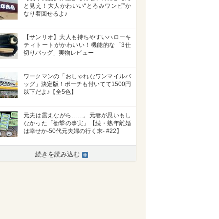
と見え！大人かわいい“とろみワンピ”か
なり着回せるよ♪
【サンリオ】大人も持ちやすいハローキ
ティトートがかわいい！機能的な「3仕
切りバッグ」実物レビュー
ワークマンの「おしゃれなワンマイルバ
ッグ」決定版！ポーチも付いてて1500円
以下だよ♪【全5色】
元夫は震えながら……。元妻が思いもし
なかった「衝撃の事実」【続・熟年離婚
は幸せか-50代元夫婦の行く末- #22】
続きを読み込む