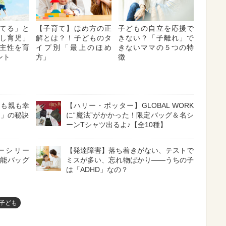
てる」と
【子育て】ほめ方の正
子どもの自立を応援で
し育児」
解とは？！子どものタ
きない？「子離れ」で
主性を育
イプ別「最上のほめ
きないママの５つの特
ント
方」
徴
もも親も幸
【ハリー・ポッター】GLOBAL WORK
て」の秘訣
に“魔法”がかかった！限定バッグ＆名シ
ーンTシャツ出るよ♪【全10種】
ベビーシリー
【発達障害】落ち着きがない、テストで
機能バッグ
ミスが多い、忘れ物ばかり――うちの子
は「ADHD」なの？
子ども