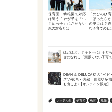
保育園・幼稚園で対応
「のびのび育
は違う!? わが子を「い
「ほったらか
じめっ子」にさせない
の境目は？自
親の対応とは
む子育てのヒ
ほどほど、テキトーに♪ 子ど
せになれる「頑張らない子育
DEAN & DELUCA初の“
ズ”がめちゃ素敵！食器や多
も出るよ♪【オンライン限定】
>
レッテル親
子育て
教育
放任