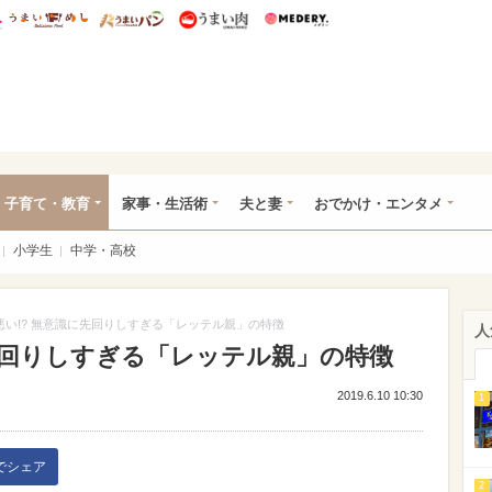
総研 ディズニー特集
mimot.
うまいめし
うまいパン
うまい肉
Medery.
ママ*
子育て・教育
家事・生活術
夫と妻
おでかけ・エンタメ
小学生
中学・高校
悪い!? 無意識に先回りしすぎる「レッテル親」の特徴
人
に先回りしすぎる「レッテル親」の特徴
2019.6.10 10:30
1
kでシェア
2