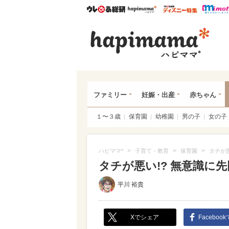
ウレぴあ総研
ハピママ*
ウレぴあ
ハピ
ファミリー
妊娠・出産
赤ちゃん
１〜３歳
保育園
幼稚園
男の子
女の子
>
>
>
ハピママ*
子育て・教育
保育園
タチが
タチが悪い!? 無意識
平川 裕貴
Xでシェア
Faceboo