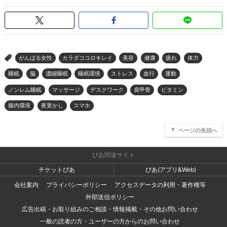
がんばる女性
カラダココロキレイ
美容
健康
疲れ
体力
>
睡眠
脳
濃縮睡眠
睡眠環境
ストレス
血行
運動
ノンレム睡眠
マッサージ
デスクワーク
肩甲骨
ビタミン
腸内環境
夜更かし
スマホ
ページの先頭へ
ぴあ関連サイト
チケットぴあ
ぴあ(アプリ&Web)
会社案内
プライバシーポリシー
アクセスデータの利用・著作権等
外部送信ポリシー
広告出稿・お取り組みのご相談・情報掲載・その他お問い合わせ
一般の読者の方・ユーザーの方からのお問い合わせ