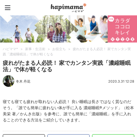
ハピママ*
ハピママ*
>
家事・生活術
>
お役立ち
>
疲れがたまる人必読！ 家でカンタン実
践「濃縮睡眠法」で体が軽くなる
疲れがたまる人必読！ 家でカンタン実践「濃縮睡眠
法」で体が軽くなる
冬木 丹花
2020.3.31 12:28
寝ても寝ても疲れが取れない人必読！ 良い睡眠は長さではなく質なのだ
そう。「誰でも簡単に疲れない体が手に入る 濃縮睡眠®メソッド」（松本
美栄 著／かんき出版）を参考に、誰でも簡単に「濃縮睡眠」を手に入れ
ることのできる方法をご紹介していきます。