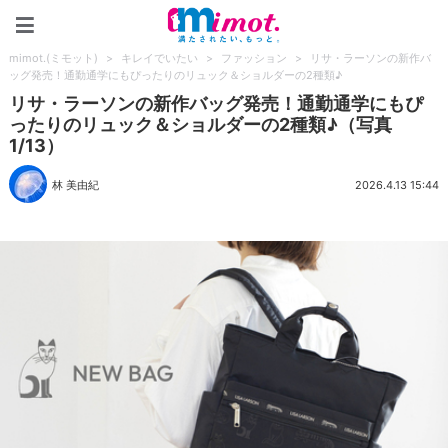
mimot.(ミモット)
mimot.(ミモット)
>
キレイでいたい
>
ファッション
>
リサ・ラーソンの新作バ
ッグ発売！通勤通学にもぴったりのリュック＆ショルダーの2種類♪
リサ・ラーソンの新作バッグ発売！通勤通学にもぴ
ったりのリュック＆ショルダーの2種類♪（写真
1/13）
林 美由紀
2026.4.13 15:44