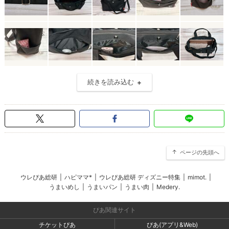
続きを読み込む
ページの先頭へ
ウレぴあ総研
|
ハピママ*
|
ウレぴあ総研 ディズニー特集
|
mimot.
|
うまいめし
|
うまいパン
|
うまい肉
|
Medery.
ぴあ関連サイト
チケットぴあ
ぴあ(アプリ&Web)