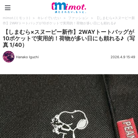
mimot.(ミモット)
mimot.(ミモット)
>
キレイでいたい
>
ファッション
>
【しまむら×スヌーピー新
作】2WAYトートバッグが10ポケットで実用的！荷物が多い日にも頼れる♪
【しまむら×スヌーピー新作】2WAYトートバッグが
10ポケットで実用的！荷物が多い日にも頼れる♪（写
真 1/40）
Hanako Iguchi
2026.4.9 15:49