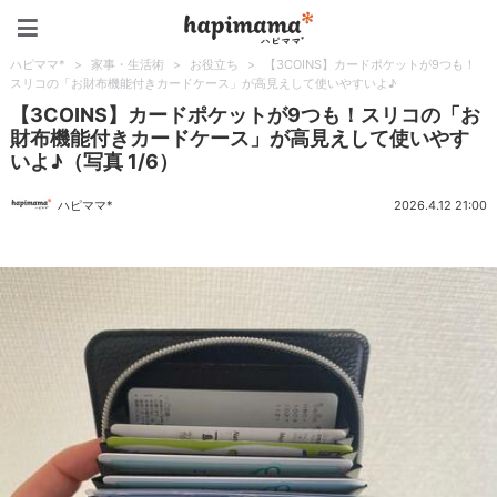
ハピママ*
ハピママ*
>
家事・生活術
>
お役立ち
>
【3COINS】カードポケットが9つも！
スリコの「お財布機能付きカードケース」が高見えして使いやすいよ♪
【3COINS】カードポケットが9つも！スリコの「お
財布機能付きカードケース」が高見えして使いやす
いよ♪（写真 1/6）
ハピママ*
2026.4.12 21:00