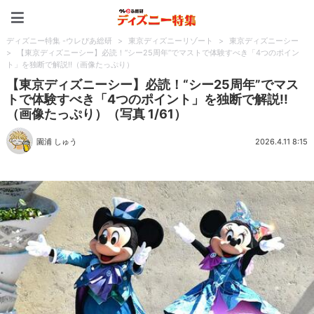
ディズニー特集 -ウレぴあ
ディズニー特集 -ウレぴあ総研
>
東京ディズニーリゾート
>
東京ディズニーシー
>
【東京ディズニーシー】必読！“シー25周年”でマストで体験すべき「4つのポイン
ト」を独断で解説!!（画像たっぷり）
【東京ディズニーシー】必読！“シー25周年”でマス
トで体験すべき「4つのポイント」を独断で解説!!
（画像たっぷり）（写真 1/61）
園浦 しゅう
2026.4.11 8:15