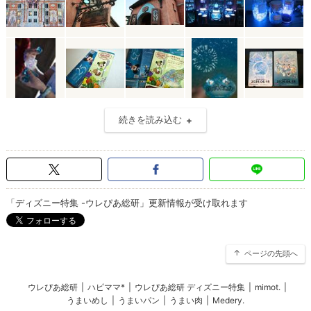
続きを読み込む
「ディズニー特集 -ウレぴあ総研」更新情報が受け取れます
ページの先頭へ
ウレぴあ総研
|
ハピママ*
|
ウレぴあ総研 ディズニー特集
|
mimot.
|
うまいめし
|
うまいパン
|
うまい肉
|
Medery.