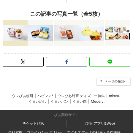
この記事の写真一覧（全5枚）
ページの先頭へ
ウレぴあ総研
|
ハピママ*
|
ウレぴあ総研 ディズニー特集
|
mimot.
|
うまいめし
|
うまいパン
|
うまい肉
|
Medery.
ぴあ関連サイト
チケットぴあ
ぴあ(アプリ&Web)
会社案内
プライバシーポリシー
アクセスデータの利用・著作権等