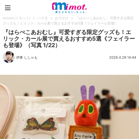
mimot.(ミモット)
mimot.(ミモット)
>
ハマる
>
おでかけ
>
『はらぺこあおむし』可爱すぎる限定
グッズも！エリック・カール展で買えるおすすめ5選《フェイラーも登場》
『はらぺこあおむし』可爱すぎる限定グッズも！エ
リック・カール展で買えるおすすめ5選《フェイラー
も登場》（写真 1/22）
伊東 ししゃも
2026.4.29 14:44