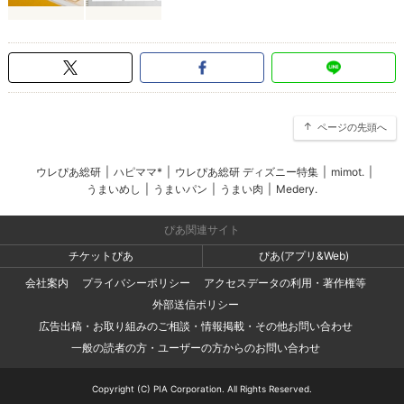
ページの先頭へ
ウレぴあ総研
|
ハピママ*
|
ウレぴあ総研 ディズニー特集
|
mimot.
|
うまいめし
|
うまいパン
|
うまい肉
|
Medery.
ぴあ関連サイト
チケットぴあ
ぴあ(アプリ&Web)
会社案内
プライバシーポリシー
アクセスデータの利用・著作権等
外部送信ポリシー
広告出稿・お取り組みのご相談・情報掲載・その他お問い合わせ
一般の読者の方・ユーザーの方からのお問い合わせ
Copyright (C) PIA Corporation. All Rights Reserved.