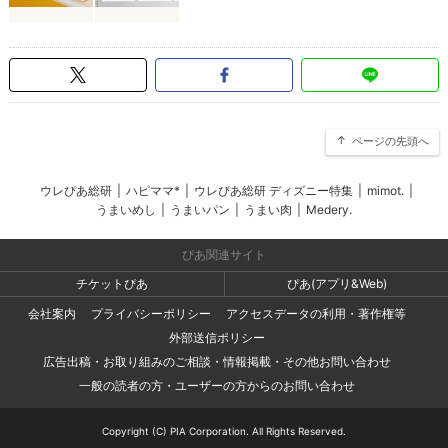
ページの先頭へ
ウレぴあ総研
|
ハピママ*
|
ウレぴあ総研 ディズニー特集
|
mimot.
|
うまいめし
|
うまいパン
|
うまい肉
|
Medery.
ぴあ関連サイト
チケットぴあ
ぴあ(アプリ&Web)
会社案内
プライバシーポリシー
アクセスデータの利用・著作権等
外部送信ポリシー
広告出稿・お取り組みのご相談・情報掲載・その他お問い合わせ
一般の読者の方・ユーザーの方からのお問い合わせ
Copyright (C) PIA Corporation. All Rights Reserved.