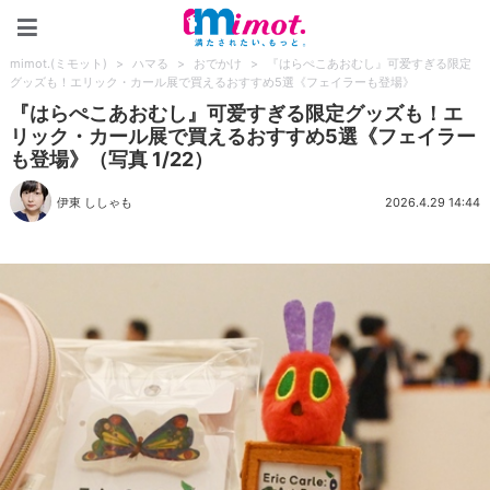
mimot.(ミモット)
mimot.(ミモット)
>
ハマる
>
おでかけ
>
『はらぺこあおむし』可爱すぎる限定
グッズも！エリック・カール展で買えるおすすめ5選《フェイラーも登場》
『はらぺこあおむし』可爱すぎる限定グッズも！エ
リック・カール展で買えるおすすめ5選《フェイラー
も登場》（写真 1/22）
伊東 ししゃも
2026.4.29 14:44