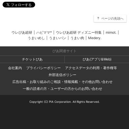
ページの先頭へ
ウレぴあ総研
|
ハピママ*
|
ウレぴあ総研 ディズニー特集
|
mimot.
|
うまいめし
|
うまいパン
|
うまい肉
|
Medery.
ぴあ関連サイト
チケットぴあ
ぴあ(アプリ&Web)
会社案内
プライバシーポリシー
アクセスデータの利用・著作権等
外部送信ポリシー
広告出稿・お取り組みのご相談・情報掲載・その他お問い合わせ
一般の読者の方・ユーザーの方からのお問い合わせ
Copyright (C) PIA Corporation. All Rights Reserved.