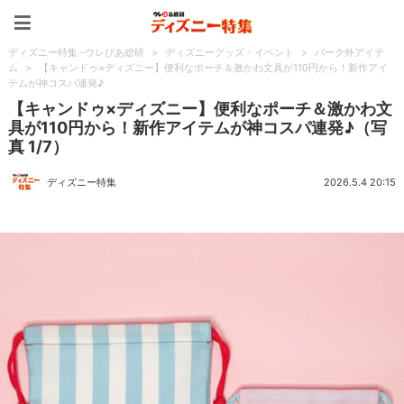
ディズニー特集 -ウレぴあ
ディズニー特集 -ウレぴあ総研
>
ディズニーグッズ・イベント
>
パーク外アイテ
ム
>
【キャンドゥ×ディズニー】便利なポーチ＆激かわ文具が110円から！新作アイ
テムが神コスパ連発♪
【キャンドゥ×ディズニー】便利なポーチ＆激かわ文
具が110円から！新作アイテムが神コスパ連発♪（写
真 1/7）
ディズニー特集
2026.5.4 20:15