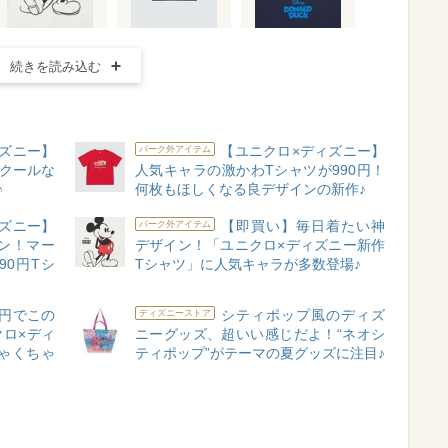
続きを読み込む
ズニー】
【ユニクロ×ディズニー】
パーク外アイテム
！クールな
人気キャラの激かわTシャツが990円！
♪
何枚もほしくなる良デザインの新作♪
ズニー】
【即買い】毎日着たい神
パーク外アイテム
ン！マー
デザイン！「ユニクロ×ディズニー新作
90円Tシ
Tシャツ」に人気キャラが多数登場♪
円でこの
シティポップ風のディズ
ディズニーストア
クロ×ディ
ニーグッズ、超いい感じだよ！“ネオシ
ゃくちゃ
ティポップ”がテーマの夏グッズに注目♪