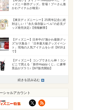
【即買い】ダイソーTHREEPPYに「デ
ィズニー新作グッズ」登場！プーさん激
かわアイテムが格安♪
【東京ディズニーシー】25周年記念に絶
対ほしい！“永久保存版レベル”の必見グ
ッズ発売決定♪【情報解禁】
【ディズニー】日本中の“激かわ最新グッ
ズ”が大集合！「日本最大級グッズイベン
ト」現地の人気アイテムをレポ【8/16ま
で】
【ディズニー】コンプできたら神！コン
ビニで買える「新作Happyくじ」に豪華
景品がズラリ♪【8/7販売開始】
続きを読み込む
ーシャルアカウント
X
RSS