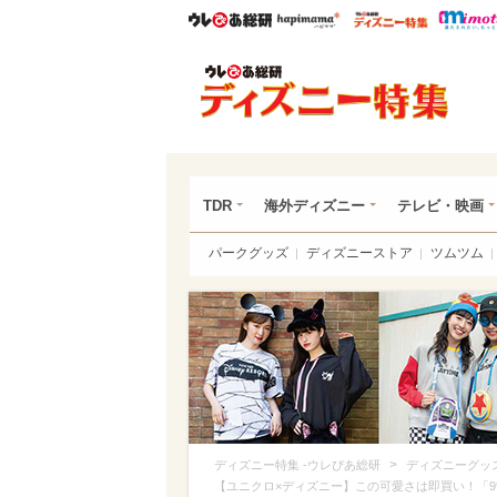
ウレぴあ総研
ハピママ*
ウレぴあ
ディ
TDR
海外ディズニー
テレビ・映画
パークグッズ
ディズニーストア
ツムツム
>
ディズニー特集 -ウレぴあ総研
ディズニーグッ
【ユニクロ×ディズニー】この可愛さは即買い！「9