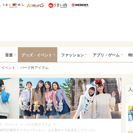
総研 ディズニー特集
mimot.
うまいめし
うまいパン
うまい肉
Medery.
ズニー特集 -ウレぴあ総研
音楽
グッズ・イベント
ファッション
アプリ・ゲーム
特
イベント
パーク外アイテム
人
1
>
>
ズ・イベント
パーク外アイテム
90円の新作ディズニーTシャツ」は人気キャラを大きくプリント♪
2