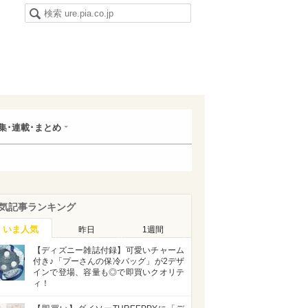
集･連載･まとめ
気記事ランキング
いま人気
昨日
1週間
【ディズニー雑誌付録】可愛いチャーム
付き♪「プーさんの保冷バッグ」が2デザ
インで登場、容量も◎で即買いクオリテ
ィ！