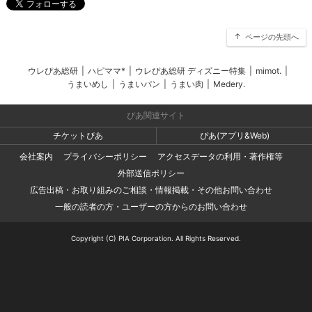
ページの先頭へ
ウレぴあ総研
|
ハピママ*
|
ウレぴあ総研 ディズニー特集
|
mimot.
|
うまいめし
|
うまいパン
|
うまい肉
|
Medery.
ぴあ関連サイト
チケットぴあ
ぴあ(アプリ&Web)
会社案内
プライバシーポリシー
アクセスデータの利用・著作権等
外部送信ポリシー
広告出稿・お取り組みのご相談・情報掲載・その他お問い合わせ
一般の読者の方・ユーザーの方からのお問い合わせ
Copyright (C) PIA Corporation. All Rights Reserved.