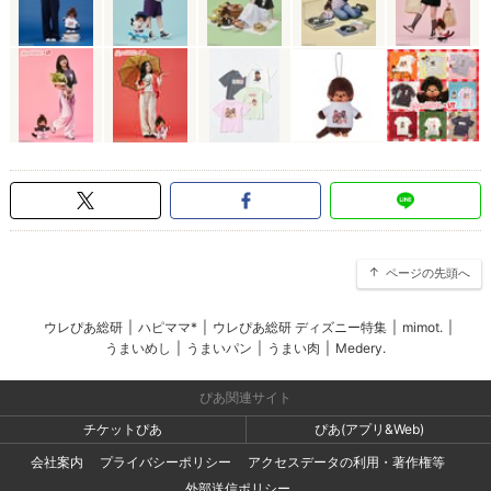
ページの先頭へ
ウレぴあ総研
|
ハピママ*
|
ウレぴあ総研 ディズニー特集
|
mimot.
|
うまいめし
|
うまいパン
|
うまい肉
|
Medery.
ぴあ関連サイト
チケットぴあ
ぴあ(アプリ&Web)
会社案内
プライバシーポリシー
アクセスデータの利用・著作権等
外部送信ポリシー