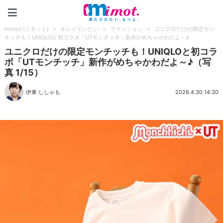
mimot.(ミモット)
mimot.(ミモット)
>
キレイでいたい
>
ファッション
>
ユニクロだけの限定モン
チッチも！UNIQLOと初コラボ「UTモンチッチ」新作がめちゃかわだよ～♪
ユニクロだけの限定モンチッチも！UNIQLOと初コラ
ボ「UTモンチッチ」新作がめちゃかわだよ～♪（写
真 1/15）
伊東 ししゃも
2026.4.30 14:30