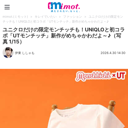
mimot.(ミモット)
mimot.(ミモット)
>
キレイでいたい
>
ファッション
>
ユニクロだけの限定モン
チッチも！UNIQLOと初コラボ「UTモンチッチ」新作がめちゃかわだよ～♪
ユニクロだけの限定モンチッチも！UNIQLOと初コラ
ボ「UTモンチッチ」新作がめちゃかわだよ～♪（写
真 1/15）
伊東 ししゃも
2026.4.30 14:30