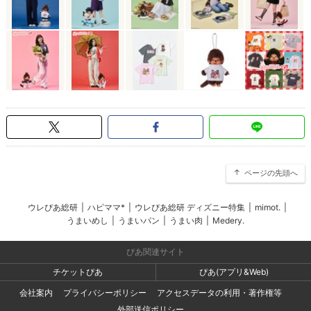
ページの先頭へ
ウレぴあ総研
|
ハピママ*
|
ウレぴあ総研 ディズニー特集
|
mimot.
|
うまいめし
|
うまいパン
|
うまい肉
|
Medery.
ぴあ関連サイト
チケットぴあ
ぴあ(アプリ&Web)
会社案内
プライバシーポリシー
アクセスデータの利用・著作権等
外部送信ポリシー