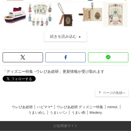
続きを読み込む
「ディズニー特集 -ウレぴあ総研」更新情報が受け取れます
ページの先頭へ
ウレぴあ総研
|
ハピママ*
|
ウレぴあ総研 ディズニー特集
|
mimot.
|
うまいめし
|
うまいパン
|
うまい肉
|
Medery.
ぴあ関連サイト