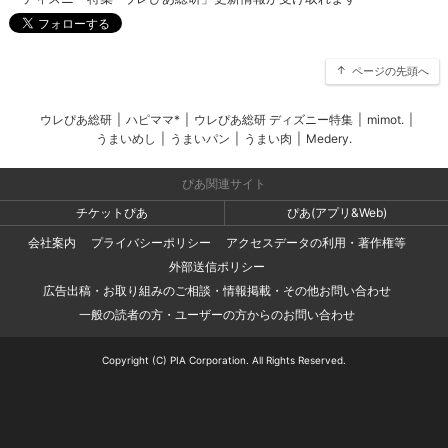
ページの先頭へ
ウレぴあ総研
|
ハピママ*
|
ウレぴあ総研 ディズニー特集
|
mimot.
|
うまいめし
|
うまいパン
|
うまい肉
|
Medery.
ぴあ関連サイト
チケットぴあ
ぴあ(アプリ&Web)
会社案内
プライバシーポリシー
アクセスデータの利用・著作権等
外部送信ポリシー
広告出稿・お取り組みのご相談・情報掲載・その他お問い合わせ
一般の読者の方・ユーザーの方からのお問い合わせ
Copyright (C) PIA Corporation. All Rights Reserved.