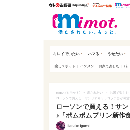
ウレぴあ総研
ハピママ*
ウレぴあ
mim
キレイでいたい
ハマる
やせたい
癒しスポット
イケメン
お家で楽しむ
猫
>
>
mimot.(ミモット)
癒されたい
お家で楽しむ
ローソンで買える！サンリオキャラコラボ缶が可愛
ローソンで買える！サン
♪「ポムポムプリン新作食
Hanako Iguchi