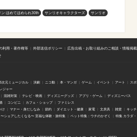
ン ほめてほめられ30th
サンリオキャラクターズ
サンリオ
の利用・著作権等
外部送信ポリシー
広告出稿・お取り組みのご相談・情報掲載
せ
.5次元ミュージカル
演劇
ニコ動
本・マンガ
ゲーム
イベント
アート
スポ
レジャー
混雑対策
テレビ・映画
ディズニーグッズ
アプリ・ゲーム
ディズニーパス
酒
コンビニ
カフェ・ショップ
ファミレス
かけ
マナー・身だしなみ
節約
ダイエット・健康
家電
文房具
雑貨
キッチ
〜シェアしたくなる〜 至福な体験・旅特集
ペット特集：ウチのかぞく
特集 カラダ