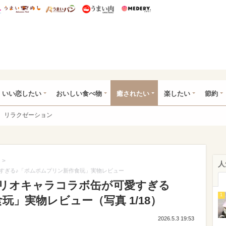
総研 ディズニー特集
mimot.
うまいめし
うまいパン
うまい肉
Medery.
ot.(ミモット)
いい恋したい
おいしい食べ物
癒されたい
楽したい
節約
リラクゼーション
>
人
すぎる♪「ポムポムプリン新作食玩」実物レビュー
リオキャラコラボ缶が可愛すぎる
1
玩」実物レビュー（写真 1/18）
2026.5.3 19:53