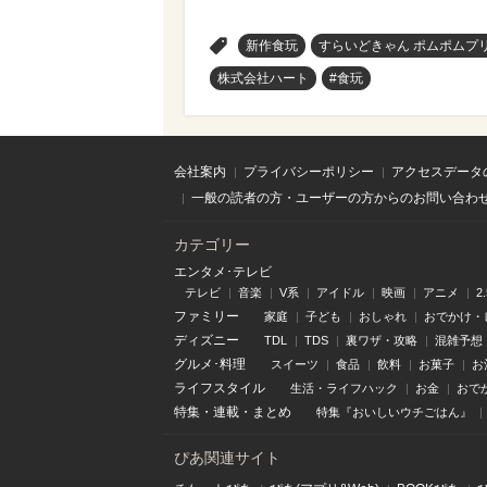
>
新作食玩
すらいどきゃん ポムポムプリ
株式会社ハート
#食玩
会社案内
プライバシーポリシー
アクセスデータ
一般の読者の方・ユーザーの方からのお問い合わ
カテゴリー
エンタメ･テレビ
テレビ
音楽
V系
アイドル
映画
アニメ
2
ファミリー
家庭
子ども
おしゃれ
おでかけ・
ディズニー
TDL
TDS
裏ワザ・攻略
混雑予想
グルメ･料理
スイーツ
食品
飲料
お菓子
お
ライフスタイル
生活・ライフハック
お金
おで
特集
・
連載
・
まとめ
特集『おいしいウチごはん』
ぴあ関連サイト