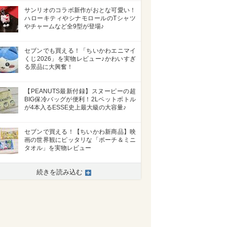
サンリオのコラボ新作がおとな可愛い！
ハローキティやシナモロールのTシャツ
やチャームなど全9型が登場♪
セブンでも買える！「ちいかわエニマイ
くじ2026」を実物レビュー♪かわいすぎ
る景品に大興奮！
【PEANUTS最新付録】スヌーピーの超
BIG保冷バッグが便利！2Lペットボトル
が4本入るESSE史上最大級の大容量♪
セブンで買える！【ちいかわ新商品】映
画の世界観にピッタリな「ポーチ＆ミニ
タオル」を実物レビュー
続きを読み込む
>