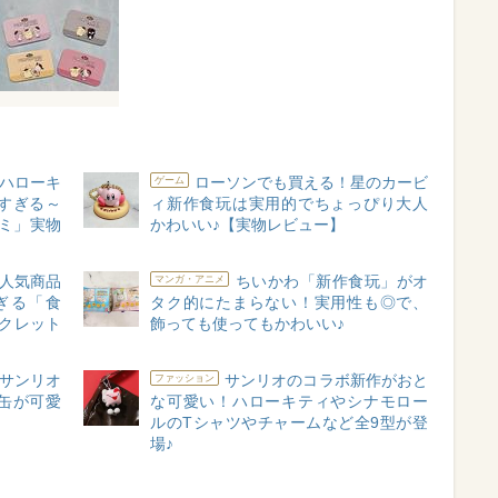
ハローキ
ローソンでも買える！星のカービ
ゲーム
すぎる～
ィ新作食玩は実用的でちょっぴり大人
ミ」実物
かわいい♪【実物レビュー】
人気商品
ちいかわ「新作食玩」がオ
マンガ・アニメ
ぎる「食
タク的にたまらない！実用性も◎で、
クレット
飾っても使ってもかわいい♪
サンリオ
サンリオのコラボ新作がおと
ファッション
缶が可愛
な可愛い！ハローキティやシナモロー
ルのTシャツやチャームなど全9型が登
場♪