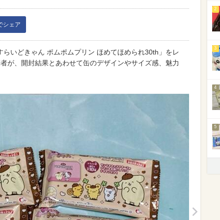
2
kでシェア
3
すらいどきゃん ポムポムプリン ほめてほめられ30th」をレ
筆者が、開封結果とあわせて缶のデザインやサイズ感、魅力
4
5