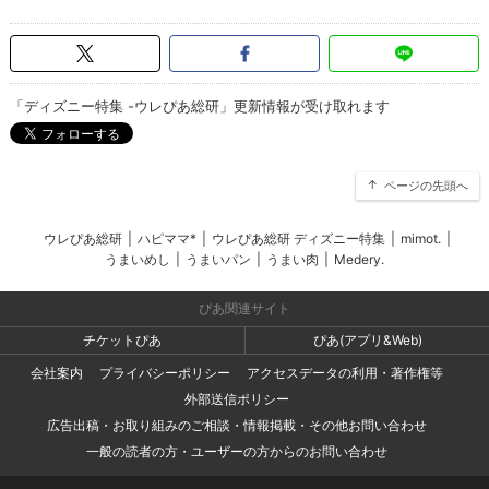
「ディズニー特集 -ウレぴあ総研」更新情報が受け取れます
ページの先頭へ
ウレぴあ総研
|
ハピママ*
|
ウレぴあ総研 ディズニー特集
|
mimot.
|
うまいめし
|
うまいパン
|
うまい肉
|
Medery.
ぴあ関連サイト
チケットぴあ
ぴあ(アプリ&Web)
会社案内
プライバシーポリシー
アクセスデータの利用・著作権等
外部送信ポリシー
広告出稿・お取り組みのご相談・情報掲載・その他お問い合わせ
一般の読者の方・ユーザーの方からのお問い合わせ