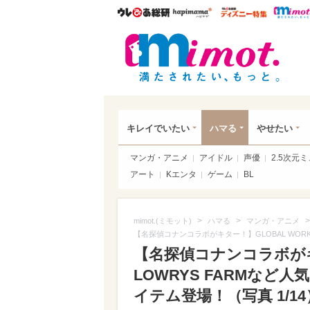
ウレぴあ総研
ハピママ*
ウレぴあ
mim
キレイでいたい
ハマる
やせたい
マンガ・アニメ
アイドル
声優
2.5次元
アート
Kエンタ
ゲーム
BL
>
>
>
mimot.(ミモット)
ハマる
マンガ・アニメ
【名探偵コナンコラボがキター！】GLOBAL WOR
【名探偵コナンコラボがキ
LOWRYS FARMなど
イテム登場！（写真 1/14