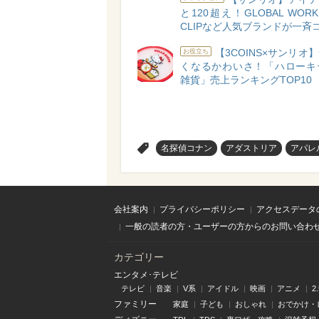
と120超え！GLOBAL WORKや
CLIPなど人気ブランドが一斉
【3COINS×サンリオ
お役立ち
くなるかわいさ！「ハローキ
雑貨」売上ランキングTOP10
>
名探偵コナン
アダストリア
アパレ
会社案内
プライバシーポリシー
アクセスデータ
一般の読者の方・ユーザーの方からのお問い合わ
カテゴリー
エンタメ･テレビ
テレビ
音楽
V系
アイドル
映画
アニメ
2
ファミリー
家庭
子ども
おしゃれ
おでかけ・