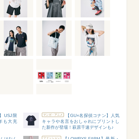
USJ限
【GU×名探偵コナン】人気
マンガ・アニメ
年も大充
キャラや名言をおしゃれにプリントし
た新作が登場！萩原千速デザインも♪
ムはなん
【LOWRYS FARM】最新・
ファッション