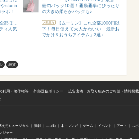
studio
最旬バッグ10選！通勤通学にぴったり
コラボ！
の大きめ柔らかバッグも♪
】全部ほし
【ムーミン】これ全部1000円以
お役立ち
ティ人気
下！毎日使えて大人かわいい「最新お
でかけ＆おうちアイテム」3選♪
ル
雑貨
の利用・著作権等
外部送信ポリシー
広告出稿・お取り組みのご相談・情報掲載
せ
.5次元ミュージカル
演劇
ニコ動
本・マンガ
ゲーム
イベント
アート
スポ
レジャー