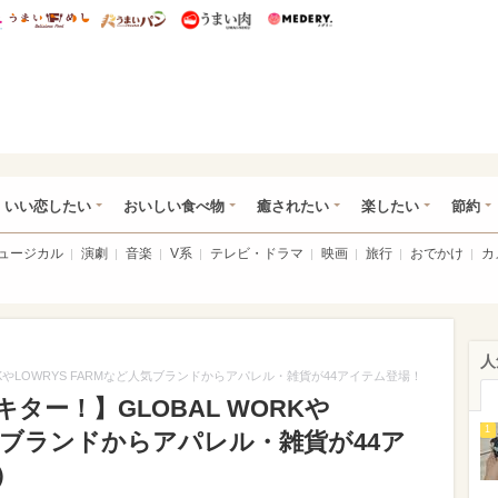
総研 ディズニー特集
mimot.
うまいめし
うまいパン
うまい肉
Medery.
ot.(ミモット)
いい恋したい
おいしい食べ物
癒されたい
楽したい
節約
ミュージカル
演劇
音楽
V系
テレビ・ドラマ
映画
旅行
おでかけ
カ
人
KやLOWRYS FARMなど人気ブランドからアパレル・雑貨が44アイテム登場！
ター！】GLOBAL WORKや
1
人気ブランドからアパレル・雑貨が44ア
）