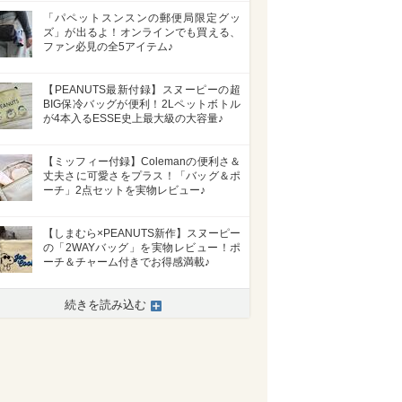
「パペットスンスンの郵便局限定グッ
ズ」が出るよ！オンラインでも買える、
ファン必見の全5アイテム♪
【PEANUTS最新付録】スヌーピーの超
BIG保冷バッグが便利！2Lペットボトル
が4本入るESSE史上最大級の大容量♪
【ミッフィー付録】Colemanの便利さ＆
丈夫さに可愛さをプラス！「バッグ＆ポ
ーチ」2点セットを実物レビュー♪
【しまむら×PEANUTS新作】スヌーピー
の「2WAYバッグ」を実物レビュー！ポ
ーチ＆チャーム付きでお得感満載♪
続きを読み込む
>