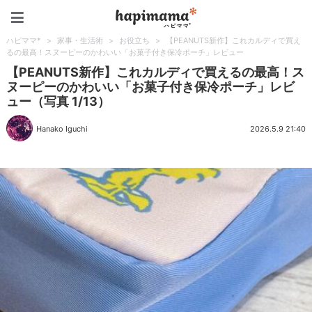
ハピママ*
ハピママ*
>
家事・生活術
>
お役立ち
>
【PEANUTS新作】これカルディで買え
るの最高！スヌーピーのかわいい「お菓子付き保冷ポーチ」レビュー
【PEANUTS新作】これカルディで買えるの最高！ス
ヌーピーのかわいい「お菓子付き保冷ポーチ」レビ
ュー（写真 1/13）
Hanako Iguchi
2026.5.9 21:40