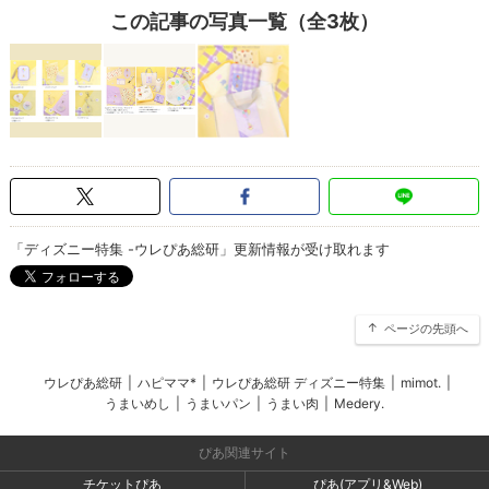
この記事の写真一覧（全3枚）
「ディズニー特集 -ウレぴあ総研」更新情報が受け取れます
ページの先頭へ
ウレぴあ総研
|
ハピママ*
|
ウレぴあ総研 ディズニー特集
|
mimot.
|
うまいめし
|
うまいパン
|
うまい肉
|
Medery.
ぴあ関連サイト
チケットぴあ
ぴあ(アプリ&Web)