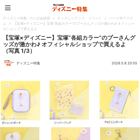
ディズニー特集 -ウレぴあ
ディズニー特集 -ウレぴあ総研
>
ディズニーグッズ・イベント
>
パーク外アイテ
ム
>
【宝塚×ディズニー】宝塚“各組カラー”のプーさんグッズが激かわ♪ オフィシャ
ルショップで買えるよ
【宝塚×ディズニー】宝塚“各組カラー”のプーさんグ
ッズが激かわ♪ オフィシャルショップで買えるよ
（写真 1/3）
ディズニー特集
2026.5.8 20:55