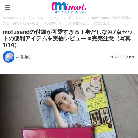
mimot.(ミモット)
mimot.(ミモット)
>
キレイでいたい
>
美アイテム
>
mofusandの付録が可愛す
ぎる！身だしなみ7点セットの便利アイテムを実物レビュー ※完売注意
mofusandの付録が可愛すぎる！身だしなみ7点セッ
トの便利アイテムを実物レビュー ※完売注意（写真
1/14）
林 美由紀
2026.5.8 20:26