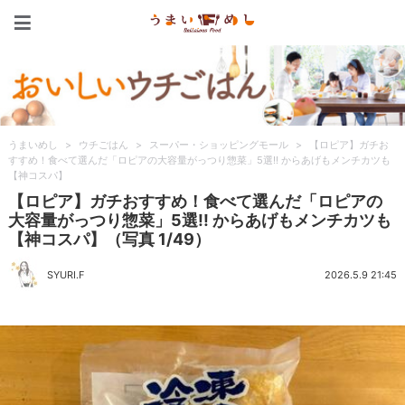
うまいめし
うまいめし
>
ウチごはん
>
スーパー・ショッピングモール
>
【ロピア】ガチお
すすめ！食べて選んだ「ロピアの大容量がっつり惣菜」5選!! からあげもメンチカツも
【神コスパ】
【ロピア】ガチおすすめ！食べて選んだ「ロピアの
大容量がっつり惣菜」5選!! からあげもメンチカツも
【神コスパ】（写真 1/49）
SYURI.F
2026.5.9 21:45