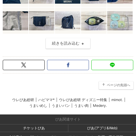
続きを読み込む
ページの先頭へ
ウレぴあ総研
|
ハピママ*
|
ウレぴあ総研 ディズニー特集
|
mimot.
|
うまいめし
|
うまいパン
|
うまい肉
|
Medery.
ぴあ関連サイト
チケットぴあ
ぴあ(アプリ&Web)