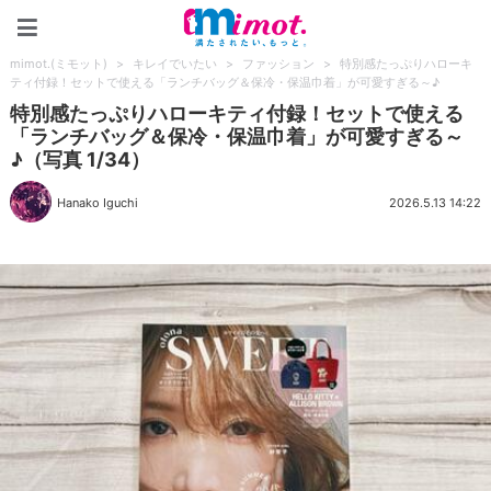
mimot.(ミモット)
mimot.(ミモット)
>
キレイでいたい
>
ファッション
>
特別感たっぷりハローキ
ティ付録！セットで使える「ランチバッグ＆保冷・保温巾着」が可愛すぎる～♪
特別感たっぷりハローキティ付録！セットで使える
「ランチバッグ＆保冷・保温巾着」が可愛すぎる～
♪（写真 1/34）
Hanako Iguchi
2026.5.13 14:22