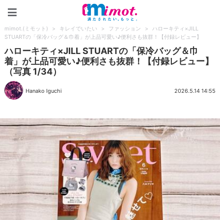
mimot.(ミモット)
mimot.(ミモット)
>
キレイでいたい
>
ファッション
>
ハローキティ×JILL
STUARTの「保冷バッグ＆巾着」が上品可愛い♪便利さも抜群！【付録レビュー】
ハローキティ×JILL STUARTの「保冷バッグ＆巾
着」が上品可愛い♪便利さも抜群！【付録レビュー】
（写真 1/34）
Hanako Iguchi
2026.5.14 14:55