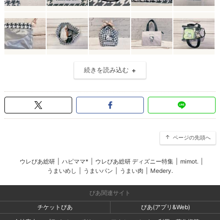
続きを読み込む
ページの先頭へ
ウレぴあ総研
|
ハピママ*
|
ウレぴあ総研 ディズニー特集
|
mimot.
|
うまいめし
|
うまいパン
|
うまい肉
|
Medery.
ぴあ関連サイト
チケットぴあ
ぴあ(アプリ&Web)