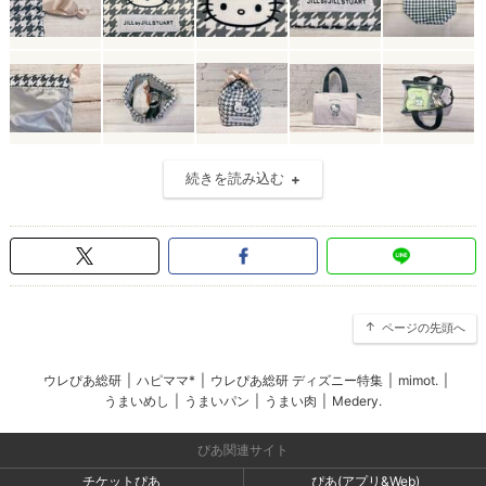
続きを読み込む
ページの先頭へ
ウレぴあ総研
|
ハピママ*
|
ウレぴあ総研 ディズニー特集
|
mimot.
|
うまいめし
|
うまいパン
|
うまい肉
|
Medery.
ぴあ関連サイト
チケットぴあ
ぴあ(アプリ&Web)