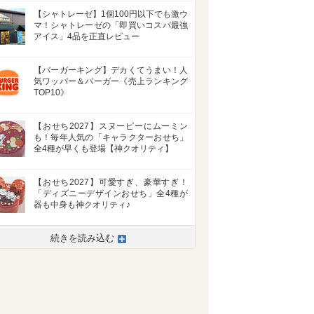
【シャトレーゼ】1個100円以下でも激ウ
マ！シャトレーゼの「即買いコスパ最強
アイス」4品を正直レビュー
【バーガーキング】デカくてうまい！人
気ワッパー＆バーガー《売上ランキング
TOP10》
【おせち2027】スヌーピーにムーミン
も！毎年人気の「キャラクターおせち」
全4種が早くも登場【神クオリティ】
【おせち2027】可愛すぎ、豪華すぎ！
「ディズニーデザインおせち」全4種が
器も中身も神クオリティ♪
続きを読み込む
>