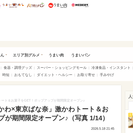
総研 ディズニー特集
mimot.
うまいめし
うまいパン
うまい肉
Medery.
いめし
はん
エリア別グルメ
うまい肉
うまいパン
食器・調理グッズ
スーパー・ショッピングモール
冷凍食品・インスタント
時短
おもてなし
ダイエット・ヘルシー
お取り寄せ
手みやげ
人
ート＆お菓子をGET！ポップアップが期間限定オープン♪
かわ×東京ばな奈」激かわトート＆お
1
が期間限定オープン♪（写真 1/14）
2026.5.18 21:45