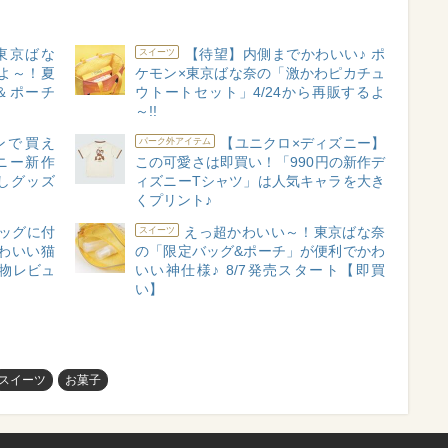
東京ばな
【待望】内側までかわいい♪ ポ
スイーツ
よ～！夏
ケモン×東京ばな奈の「激かわピカチュ
＆ポーチ
ウトートセット」4/24から再販するよ
～!!
ンで買え
【ユニクロ×ディズニー】
パーク外アイテム
ニー新作
この可愛さは即買い！「990円の新作デ
こしグッズ
ィズニーTシャツ」は人気キャラを大き
くプリント♪
ッグに付
えっ超かわいい～！東京ばな奈
スイーツ
わいい猫
の「限定バッグ&ポーチ」が便利でかわ
物レビュ
いい神仕様♪ 8/7発売スタート【即買
い】
スイーツ
お菓子