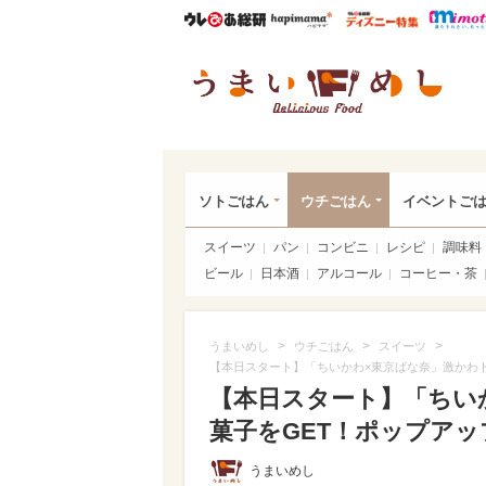
ウレぴあ総研
ハピママ*
ウレぴあ
うま
ソトごはん
ウチごはん
イベントご
スイーツ
パン
コンビニ
レシピ
調味料
ビール
日本酒
アルコール
コーヒー・茶
>
>
>
うまいめし
ウチごはん
スイーツ
【本日スタート】「ちいかわ×東京ばな奈」激かわト
【本日スタート】「ちい
菓子をGET！ポップアップ
うまいめし