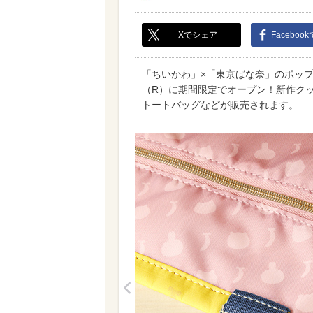
Xでシェア
Faceboo
「ちいかわ」×「東京ばな奈」のポップ
（R）に期間限定でオープン！新作ク
トートバッグなどが販売されます。
<