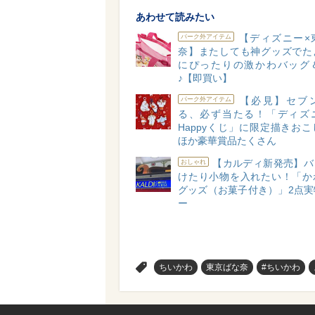
あわせて読みたい
【ディズニー×
パーク外アイテム
奈】またしても神グッズでた
にぴったりの激かわバッグ
♪【即買い】
【必見】セブ
パーク外アイテム
る、必ず当たる！「ディズ
Happyくじ」に限定描きお
ほか豪華賞品たくさん
【カルディ新発売】バ
おしゃれ
けたり小物を入れたい！「か
グッズ（お菓子付き）」2点実
ー
>
ちいかわ
東京ばな奈
#ちいかわ