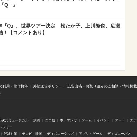
P「Q」』
作『Q』、世界ツアー決定 松たか子、上川隆也、広瀬
結！【コメントあり】
の利用・著作権等
外部送信ポリシー
広告出稿・お取り組みのご相談・情報掲載
せ
.5次元ミュージカル
演劇
ニコ動
本・マンガ
ゲーム
イベント
アート
スポ
レジャー
混雑対策
テレビ・映画
ディズニーグッズ
アプリ・ゲーム
ディズニーパス