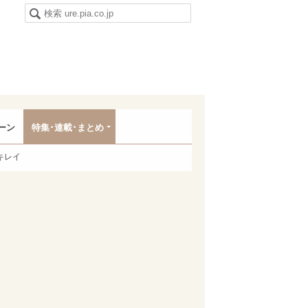
ーン
特集･連載･まとめ
キレイ