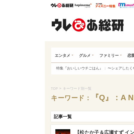
ウレぴあ総研
ハピママ*
ウレぴあ
ウレ
エンタメ
グルメ
ファミリー
恋
特集『おいしいウチごはん』
〜シェアしたく
>
キーワード別一覧
TOP
『Q』：A Nig
キーワード：
記事一覧
【松たか子＆広瀬すず イ