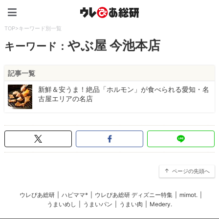
ウレぴあ総研（うれぴあ）
TOP
>
キーワード別一覧
やぶ屋 今池本店
キーワード：
記事一覧
新鮮＆安うま！絶品「ホルモン」が食べられる愛知・名
古屋エリアの名店
ページの先頭へ
ウレぴあ総研
|
ハピママ*
|
ウレぴあ総研 ディズニー特集
|
mimot.
|
うまいめし
|
うまいパン
|
うまい肉
|
Medery.