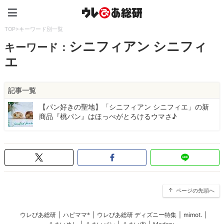
ウレぴあ総研（うれぴあ）
TOP
>
キーワード別一覧
シニフィアン シニフィ
キーワード：
エ
記事一覧
【パン好きの聖地】「シニフィアン シニフィエ」の新
商品『桃パン』はほっぺがとろけるウマさ♪
ページの先頭へ
ウレぴあ総研
|
ハピママ*
|
ウレぴあ総研 ディズニー特集
|
mimot.
|