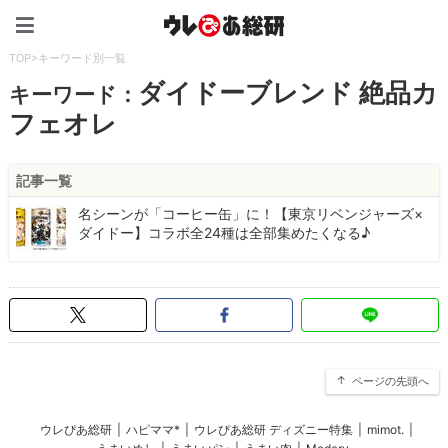
ウレぴあ総研（うれぴあ）
TOP
>
キーワード別一覧
ダイドーブレンド 絶品カ
キーワード：
フェオレ
記事一覧
名シーンが「コーヒー缶」に！【東京リベンジャーズ×
ダイドー】コラボ全24種は全部集めたくなる♪
ページの先頭へ
ウレぴあ総研
|
ハピママ*
|
ウレぴあ総研 ディズニー特集
|
mimot.
|