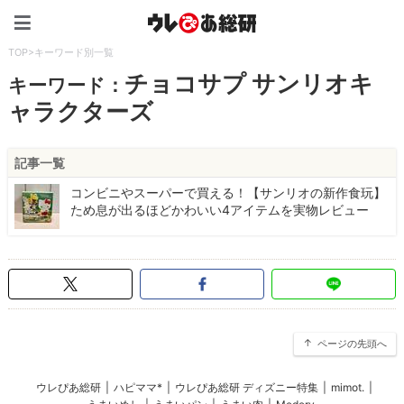
ウレぴあ総研（うれぴあ）
TOP
>
キーワード別一覧
チョコサプ サンリオキ
キーワード：
ャラクターズ
記事一覧
コンビニやスーパーで買える！【サンリオの新作食玩】
ため息が出るほどかわいい4アイテムを実物レビュー
ページの先頭へ
ウレぴあ総研
|
ハピママ*
|
ウレぴあ総研 ディズニー特集
|
mimot.
|