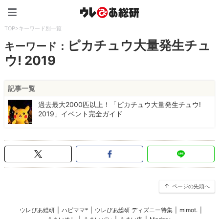
ウレぴあ総研（うれぴあ）
TOP
>
キーワード別一覧
ピカチュウ大量発生チュ
キーワード：
ウ! 2019
記事一覧
過去最大2000匹以上！「ピカチュウ大量発生チュウ!
2019」イベント完全ガイド
ページの先頭へ
ウレぴあ総研
|
ハピママ*
|
ウレぴあ総研 ディズニー特集
|
mimot.
|