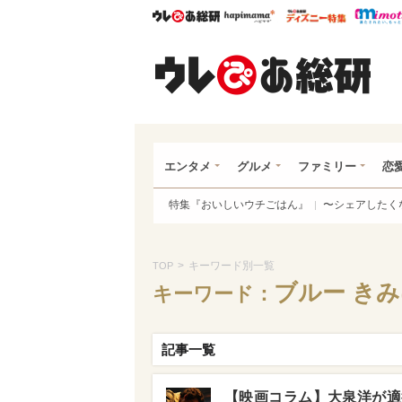
ウレぴあ総研
ハピママ*
ウレぴあ
ウレ
エンタメ
グルメ
ファミリー
恋
特集『おいしいウチごはん』
〜シェアしたく
>
キーワード別一覧
TOP
ブルー き
キーワード：
記事一覧
【映画コラム】大泉洋が適