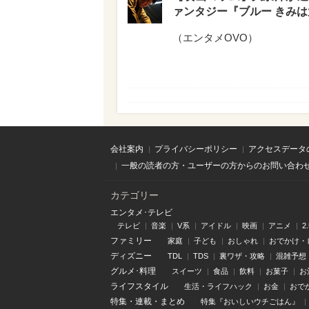
ァンタジー『ブルー きみ
（
エンタメOVO
）
会社案内
プライバシーポリシー
アクセスデータ
一般の読者の方・ユーザーの方からのお問い合わ
カテゴリー
エンタメ･テレビ
テレビ
音楽
V系
アイドル
映画
アニメ
2
ファミリー
家庭
子ども
おしゃれ
おでかけ・
ディズニー
TDL
TDS
裏ワザ・攻略
混雑予想
グルメ･料理
スイーツ
食品
飲料
お菓子
お
ライフスタイル
生活・ライフハック
お金
おで
特集
・
連載
・
まとめ
特集『おいしいウチごはん』