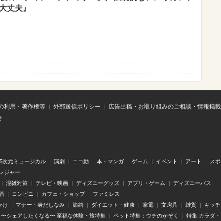
は大丈夫』
の利用・著作権等
外部送信ポリシー
広告出稿・お取り組みのご相談・情報掲載
せ
.5次元ミュージカル
演劇
ニコ動
本・マンガ
ゲーム
イベント
アート
スポ
レジャー
混雑対策
テレビ・映画
ディズニーグッズ
アプリ・ゲーム
ディズニーパス
酒
コンビニ
カフェ・ショップ
ファミレス
かけ
マナー・身だしなみ
節約
ダイエット・健康
家電
文房具
雑貨
キッチ
〜シェアしたくなる〜 至福な体験・旅特集
ペット特集：ウチのかぞく
特集 カラダ