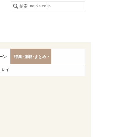
ーン
特集･連載･まとめ
キレイ