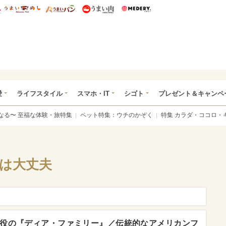
総研 ディズニー特集
mimot.
うまいめし
うまいパン
うまい肉
Medery.
ぴあ総研（うれぴあ）
愛
ライフスタイル
スマホ・IT
シゴト
プレゼント＆キャンペ
なる〜 至福な体験・旅特集
ペット特集：ウチのかぞく
特集 カラダ・ココロ・
みは大丈夫
役の『ディア・ファミリー』／伝統的なアメリカンフ