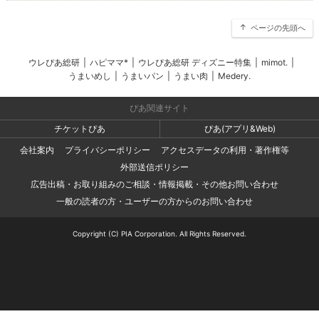
ページの先頭へ
ウレぴあ総研
|
ハピママ*
|
ウレぴあ総研 ディズニー特集
|
mimot.
|
うまいめし
|
うまいパン
|
うまい肉
|
Medery.
ぴあ関連サイト
チケットぴあ
ぴあ(アプリ&Web)
会社案内
プライバシーポリシー
アクセスデータの利用・著作権等
外部送信ポリシー
広告出稿・お取り組みのご相談・情報掲載・その他お問い合わせ
一般の読者の方・ユーザーの方からのお問い合わせ
Copyright (C) PIA Corporation. All Rights Reserved.