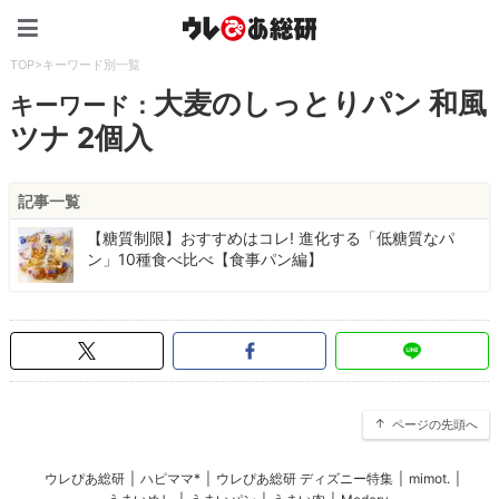
ウレぴあ総研（うれぴあ）
TOP
>
キーワード別一覧
大麦のしっとりパン 和風
キーワード：
ツナ 2個入
記事一覧
【糖質制限】おすすめはコレ! 進化する「低糖質なパ
ン」10種食べ比べ【食事パン編】
ページの先頭へ
ウレぴあ総研
|
ハピママ*
|
ウレぴあ総研 ディズニー特集
|
mimot.
|