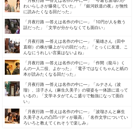
「月夜行路 ―答えは名作の中に―」「今週も波瑠のか
わいらしさが爆発していた」「『銀河鉄道の夜』が無性
に読みたくなる回だった」
「月夜行路 ―答えは名作の中に―」「10円が人を救う
話だった」「文学が分からなくても面白い」
「月夜行路 ―答えは名作の中に―」「菊雄さん（田中
直樹）の株が爆上がりの回だった」「とっくに友達、こ
んなにうれしい言葉はないよね」
「月夜行路 ―答えは名作の中に―」「作間（龍斗）く
んの一人二役、よかった」「電子ではなくちゃんと紙の
本が読みたくなる回だった」
「月夜行路 ―答えは名作の中に―」「ルナさん（波
瑠）、涼子さん（麻生久美子）の寝姿を一体誰に送って
いるの」「文学ネタがてんこ盛りで勉強になって面白
い」
「月夜行路 ―答えは名作の中に―」「波瑠さんと麻生
久美子さんの凸凹バディが最高」「名作文学についてい
ろいろと教えてくれそうで楽しみ」