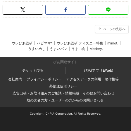
ページの先頭へ
ウレぴあ総研
|
ハピママ*
|
ウレぴあ総研 ディズニー特集
|
mimot.
|
うまいめし
|
うまいパン
|
うまい肉
|
Medery.
ぴあ関連サイト
チケットぴあ
ぴあ(アプリ&Web)
会社案内
プライバシーポリシー
アクセスデータの利用・著作権等
外部送信ポリシー
広告出稿・お取り組みのご相談・情報掲載・その他お問い合わせ
一般の読者の方・ユーザーの方からのお問い合わせ
Copyright (C) PIA Corporation. All Rights Reserved.