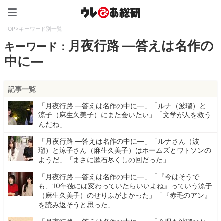
ウレぴあ総研（うれぴあ）
TOP
>
キーワード別一覧
月夜行路 ―答えは名作の
キーワード：
中に―
記事一覧
「月夜行路 ―答えは名作の中に―」「ルナ（波瑠）と
涼子（麻生久美子）にまた会いたい」「文学が人を救う
んだね」
「月夜行路 ―答えは名作の中に―」「ルナさん（波
瑠）と涼子さん（麻生久美子）はホームズとワトソンの
ようだ」「まさに漱石尽くしの回だった」
「月夜行路 ―答えは名作の中に―」「『今はそうで
も、10年後には変わっていたらいいよね』っていう涼子
（麻生久美子）のせりふがよかった」「『赤毛のアン』
を読み返そうと思った」