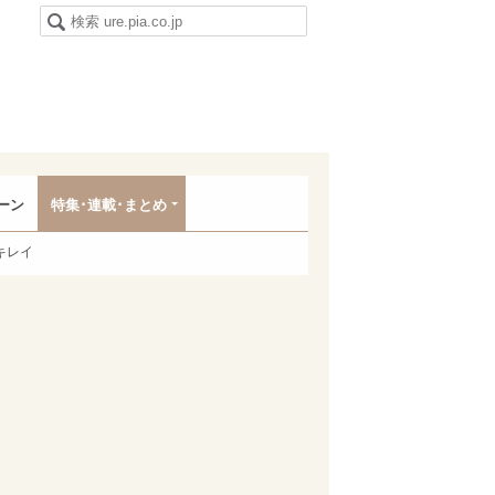
ーン
特集･連載･まとめ
キレイ