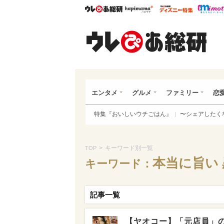
ウレぴあ総研
ハピママ*
ウレぴあ
ウレ
エンタメ
グルメ
ファミリー
恋
特集『おいしいウチごはん』
〜シェアしたく
>
キーワード別一覧
TOP
本当に旨い
キーワード：
記事一覧
【ヤオコー】「元店員」