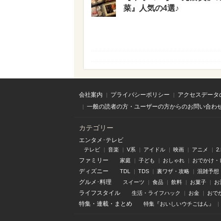
菜』人気の4選♪
会社案内
プライバシーポリシー
アクセスデータ
一般の読者の方・ユーザーの方からのお問い合わ
カテゴリー
エンタメ･テレビ
テレビ
音楽
V系
アイドル
映画
アニメ
2
ファミリー
家庭
子ども
おしゃれ
おでかけ・
ディズニー
TDL
TDS
裏ワザ・攻略
混雑予想
グルメ･料理
スイーツ
食品
飲料
お菓子
お
ライフスタイル
生活・ライフハック
お金
おで
特集
・
連載
・
まとめ
特集『おいしいウチごはん』