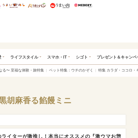
総研 ディズニー特集
mimot.
うまいめし
うまいパン
うまい肉
Medery.
ぴあ総研（うれぴあ）
愛
ライフスタイル
スマホ・IT
シゴト
プレゼント＆キャンペ
なる〜 至福な体験・旅特集
ペット特集：ウチのかぞく
特集 カラダ・ココロ・
 黒胡麻香る餡饅ミニ
のライターが激推し！本当にオススメの『激ウマお惣