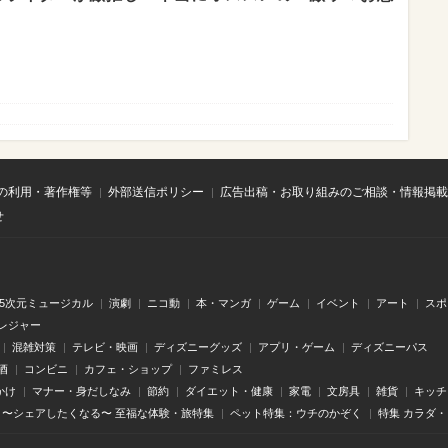
の利用・著作権等
外部送信ポリシー
広告出稿・お取り組みのご相談・情報掲載
せ
.5次元ミュージカル
演劇
ニコ動
本・マンガ
ゲーム
イベント
アート
スポ
レジャー
混雑対策
テレビ・映画
ディズニーグッズ
アプリ・ゲーム
ディズニーパス
酒
コンビニ
カフェ・ショップ
ファミレス
かけ
マナー・身だしなみ
節約
ダイエット・健康
家電
文房具
雑貨
キッチ
〜シェアしたくなる〜 至福な体験・旅特集
ペット特集：ウチのかぞく
特集 カラダ