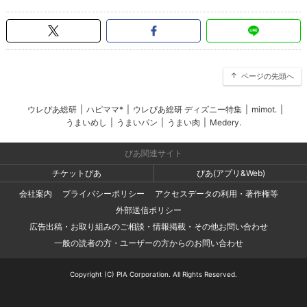
ページの先頭へ
ウレぴあ総研
|
ハピママ*
|
ウレぴあ総研 ディズニー特集
|
mimot.
|
うまいめし
|
うまいパン
|
うまい肉
|
Medery.
ぴあ関連サイト
チケットぴあ
ぴあ(アプリ&Web)
会社案内
プライバシーポリシー
アクセスデータの利用・著作権等
外部送信ポリシー
広告出稿・お取り組みのご相談・情報掲載・その他お問い合わせ
一般の読者の方・ユーザーの方からのお問い合わせ
Copyright (C) PIA Corporation. All Rights Reserved.