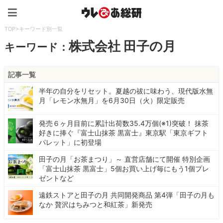
ウレぴあ総研（うれぴあ）
TOP
>
キーワード別一覧
株式会社 田子の月
キーワード：
記事一覧
半年の自分をリセット。夏越の祓に味わう、現代版水無
月「レモン水無月」を6月30日（火）限定販売
発売６ヶ月目前に累計出荷数35.4万個(※1)突破！ 抹茶
好きに捧ぐ『富士山抹茶 黒富士』東京駅「東京ギフト
パレット」に初登場
田子の月「お茶まつり」～ 直営店舗にて開催 特別企画
「富士山抹茶 黒富士」5個お買い上げ毎にもう1個プレ
ゼントなど
遠鉄ストアと田子の月 共同開発商品 第4弾「田子の月も
なか 贅沢はちみつと和紅茶」新発売