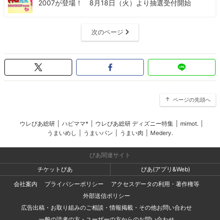
2007が登場！ 8月18日（火）より抽選受付開始
次のページ
ページの先頭へ
ウレぴあ総研
|
ハピママ*
|
ウレぴあ総研 ディズニー特集
|
mimot.
|
うまいめし
|
うまいパン
|
うまい肉
|
Medery.
ぴあ関連サイト
チケットぴあ
ぴあ(アプリ&Web)
会社案内
プライバシーポリシー
アクセスデータの利用・著作権等
外部送信ポリシー
広告出稿・お取り組みのご相談・情報掲載・その他お問い合わせ
一般の読者の方・ユーザーの方からのお問い合わせ