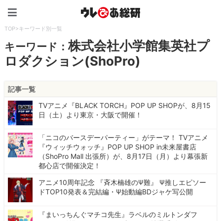
ウレぴあ総研（うれぴあ）
TOP
>
キーワード別一覧
株式会社小学館集英社プ
キーワード：
ロダクション(ShoPro)
記事一覧
TVアニメ『BLACK TORCH』POP UP SHOPが、8月15
日（土）より東京・大阪で開催！
「ニコのバースデーパーティー」がテーマ！ TVアニメ
『ウィッチウォッチ』POP UP SHOP in未来屋書店
（ShoPro Mall 出張所）が、8月17日（月）より幕張新
都心店で開催決定！
アニメ10周年記念 『斉木楠雄のΨ難』 Ψ推しエピソー
ドTOP10発表＆完結編・Ψ始動編BDジャケ写公開
『まいっちんぐマチコ先生』ラベルのミルトンダフ