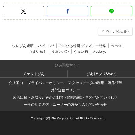
ページの先頭へ
ウレぴあ総研
|
ハピママ*
|
ウレぴあ総研 ディズニー特集
|
mimot.
|
うまいめし
|
うまいパン
|
うまい肉
|
Medery.
ぴあ関連サイト
チケットぴあ
ぴあ(アプリ&Web)
会社案内
プライバシーポリシー
アクセスデータの利用・著作権等
外部送信ポリシー
広告出稿・お取り組みのご相談・情報掲載・その他お問い合わせ
一般の読者の方・ユーザーの方からのお問い合わせ
Copyright (C) PIA Corporation. All Rights Reserved.