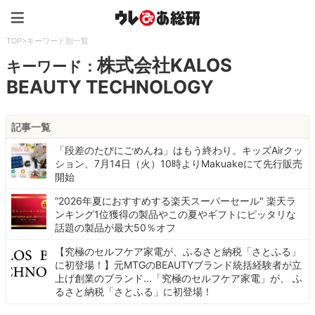
ウレぴあ総研（うれぴあ）
TOP
>
キーワード別一覧
株式会社KALOS
キーワード：
BEAUTY TECHNOLOGY
記事一覧
「段差のたびにごめんね」はもう終わり。キッズAirクッ
ション、7月14日（火）10時よりMakuakeにて先行販売
開始
”2026年夏におすすめする楽天スーパーセール" 楽天ラ
ンキング1位獲得の製品やこの夏やギフトにピッタリな
話題の製品が最大50％オフ
【究極のセルフケア家電が、ふるさと納税「さとふる」
に初登場！】元MTGのBEAUTYブランド統括経験者が立
上げ創業のブランド...「究極のセルフケア家電」が、 ふ
るさと納税「さとふる」に初登場！