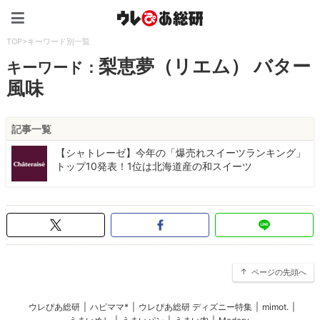
ウレぴあ総研（うれぴあ）
TOP
>
キーワード別一覧
梨恵夢（リエム） バター
キーワード：
風味
記事一覧
【シャトレーゼ】今年の「爆売れスイーツランキング」
トップ10発表！1位は北海道産の和スイーツ
ページの先頭へ
ウレぴあ総研
|
ハピママ*
|
ウレぴあ総研 ディズニー特集
|
mimot.
|