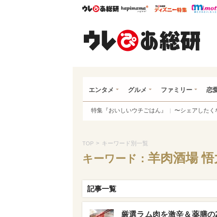
ウレぴあ総研
ハピママ*
ウレぴあ
ウレ
エンタメ
グルメ
ファミリー
恋
特集『おいしいウチごはん』
〜シェアしたく
>
キーワード別一覧
TOP
羊肉酒場 悟
キーワード：
記事一覧
厳選ラム肉を激辛＆薬膳の