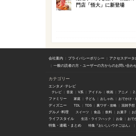
門店「悟大」に新登場
会社案内
プライバシーポリシー
アクセスデータ
一般の読者の方・ユーザーの方からのお問い合わ
カテゴリー
エンタメ･テレビ
テレビ
音楽
V系
アイドル
映画
アニメ
2
ファミリー
家庭
子ども
おしゃれ
おでかけ・
ディズニー
TDL
TDS
裏ワザ・攻略
混雑予想
グルメ･料理
スイーツ
食品
飲料
お菓子
お
ライフスタイル
生活・ライフハック
お金
おで
特集
・
連載
・
まとめ
特集『おいしいウチごはん』