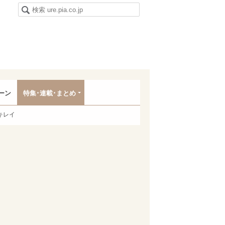
ーン
特集･連載･まとめ
キレイ