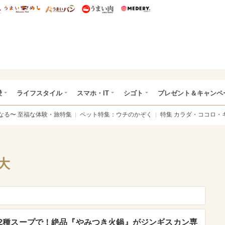
総研 ディズニー特集
mimot.
うまいめし
うまいパン
うまい肉
Medery.
ぴあ総研（うれぴあ）
愛
ライフスタイル
スマホ・IT
シゴト
プレゼント＆キャンペ
なる〜 至福な体験・旅特集
ペット特集：ウチのかぞく
特集 カラダ・ココロ・
大
2種スープで！絶品『やみつき火鍋』がジンギスカン専