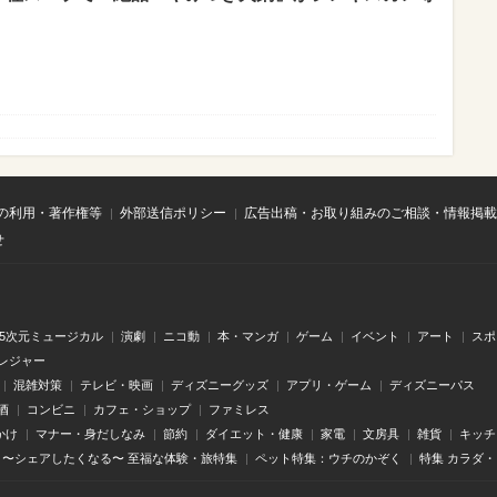
の利用・著作権等
外部送信ポリシー
広告出稿・お取り組みのご相談・情報掲載
せ
.5次元ミュージカル
演劇
ニコ動
本・マンガ
ゲーム
イベント
アート
スポ
レジャー
混雑対策
テレビ・映画
ディズニーグッズ
アプリ・ゲーム
ディズニーパス
酒
コンビニ
カフェ・ショップ
ファミレス
かけ
マナー・身だしなみ
節約
ダイエット・健康
家電
文房具
雑貨
キッチ
〜シェアしたくなる〜 至福な体験・旅特集
ペット特集：ウチのかぞく
特集 カラダ