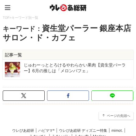
ウレぴあ総研（うれぴあ）
TOP
>
キーワード別一覧
資生堂パーラー 銀座本店
キーワード：
サロン・ド・カフェ
記事一覧
じゅわーっととろけるやわらかい果肉【資生堂パーラ
ー】6月の推しは「メロンパフェ」
ページの先頭へ
ウレぴあ総研
|
ハピママ*
|
ウレぴあ総研 ディズニー特集
|
mimot.
|