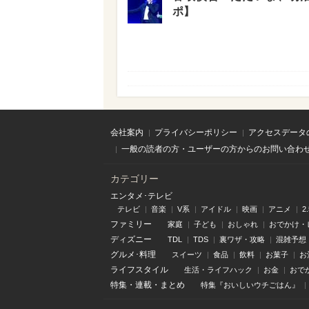
ポ】
会社案内
プライバシーポリシー
アクセスデータ
一般の読者の方・ユーザーの方からのお問い合わ
カテゴリー
エンタメ･テレビ
テレビ
音楽
V系
アイドル
映画
アニメ
2
ファミリー
家庭
子ども
おしゃれ
おでかけ・
ディズニー
TDL
TDS
裏ワザ・攻略
混雑予想
グルメ･料理
スイーツ
食品
飲料
お菓子
お
ライフスタイル
生活・ライフハック
お金
おで
特集
・
連載
・
まとめ
特集『おいしいウチごはん』