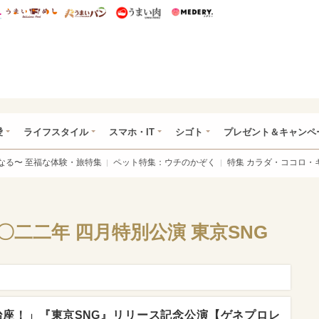
総研 ディズニー特集
mimot.
うまいめし
うまいパン
うまい肉
Medery.
ぴあ総研（うれぴあ）
愛
ライフスタイル
スマホ・IT
シゴト
プレゼント＆キャンペ
なる〜 至福な体験・旅特集
ペット特集：ウチのかぞく
特集 カラダ・ココロ・
〇二二年 四月特別公演 東京SNG
座！」『東京SNG』リリース記念公演【ゲネプロレ