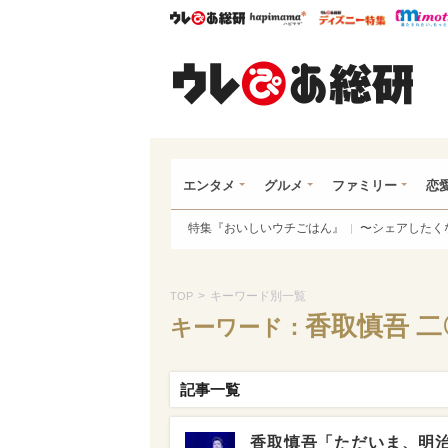
ウレぴあ総研
ハピママ*
ウレぴあ
ウレ
エンタメ
グルメ
ファミリー
恋
特集『おいしいウチごはん』
〜シェアしたく
>
キーワード別一覧
TOP
香取慎吾 二
キーワード：
記事一覧
香取慎吾「ただいま、明治