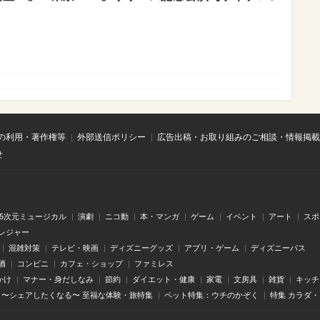
の利用・著作権等
外部送信ポリシー
広告出稿・お取り組みのご相談・情報掲載
せ
.5次元ミュージカル
演劇
ニコ動
本・マンガ
ゲーム
イベント
アート
スポ
レジャー
混雑対策
テレビ・映画
ディズニーグッズ
アプリ・ゲーム
ディズニーパス
酒
コンビニ
カフェ・ショップ
ファミレス
かけ
マナー・身だしなみ
節約
ダイエット・健康
家電
文房具
雑貨
キッチ
〜シェアしたくなる〜 至福な体験・旅特集
ペット特集：ウチのかぞく
特集 カラダ