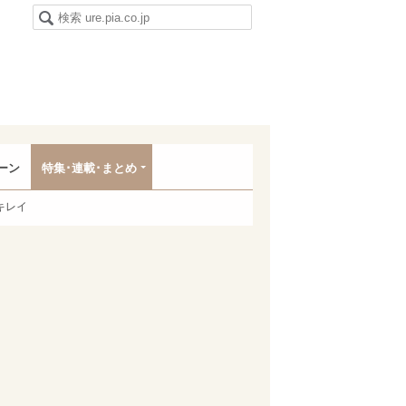
ーン
特集･連載･まとめ
キレイ