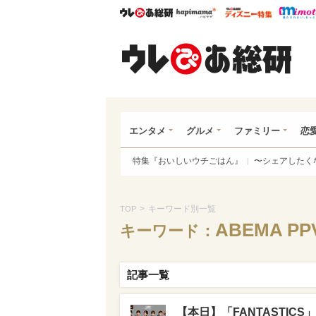
ウレぴあ総研
ハピママ*
ウレぴあ
ウレ
エンタメ
グルメ
ファミリー
恋
特集『おいしいウチごはん』
〜シェアしたく
>
キーワード別一覧
TOP
ABEMA PPV
キーワード：
記事一覧
【本日】「FANTASTIC