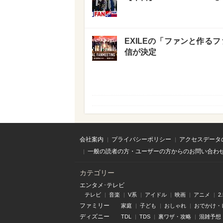
EXILEの「ファンと作るフ
信が決定
会社案内
プライバシーポリシー
アクセスデータ
一般の読者の方・ユーザーの方からのお問い合わ
カテゴリー
エンタメ･テレビ
テレビ
音楽
V系
アイドル
映画
アニメ
2
ファミリー
家庭
子ども
おしゃれ
おでかけ・
ディズニー
TDL
TDS
裏ワザ・攻略
混雑予想