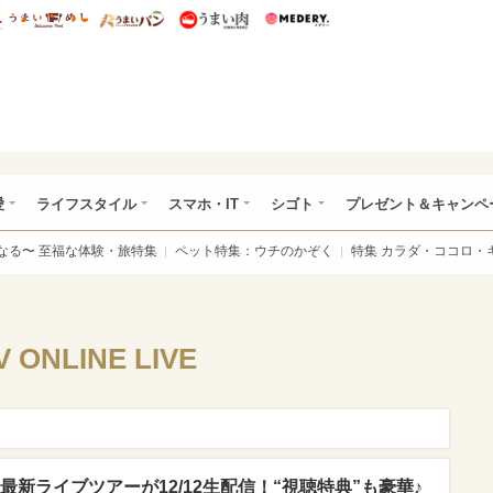
総研 ディズニー特集
mimot.
うまいめし
うまいパン
うまい肉
Medery.
ぴあ総研（うれぴあ）
愛
ライフスタイル
スマホ・IT
シゴト
プレゼント＆キャンペ
なる〜 至福な体験・旅特集
ペット特集：ウチのかぞく
特集 カラダ・ココロ・
 ONLINE LIVE
S」最新ライブツアーが12/12生配信！“視聴特典”も豪華♪