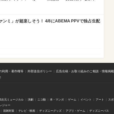
ァンミ」が超楽しそう！ 4/8にABEMA PPVで独占生配
の利用・著作権等
外部送信ポリシー
広告出稿・お取り組みのご相談・情報掲載
せ
.5次元ミュージカル
演劇
ニコ動
本・マンガ
ゲーム
イベント
アート
スポ
レジャー
混雑対策
テレビ・映画
ディズニーグッズ
アプリ・ゲーム
ディズニーパス