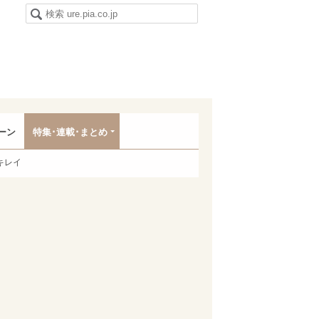
ーン
特集･連載･まとめ
キレイ