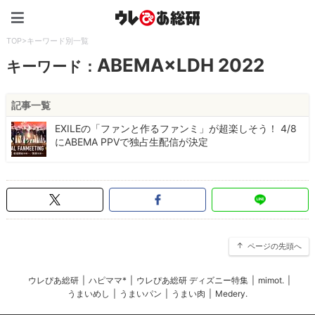
ウレぴあ総研（うれぴあ）
TOP
>
キーワード別一覧
ABEMA×LDH 2022
キーワード：
記事一覧
EXILEの「ファンと作るファンミ」が超楽しそう！ 4/8
にABEMA PPVで独占生配信が決定
ページの先頭へ
ウレぴあ総研
|
ハピママ*
|
ウレぴあ総研 ディズニー特集
|
mimot.
|
うまいめし
|
うまいパン
|
うまい肉
|
Medery.