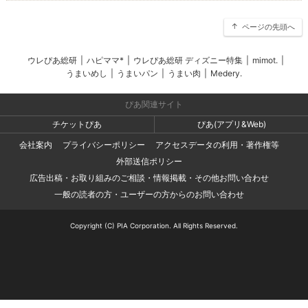
ページの先頭へ
ウレぴあ総研
|
ハピママ*
|
ウレぴあ総研 ディズニー特集
|
mimot.
|
うまいめし
|
うまいパン
|
うまい肉
|
Medery.
ぴあ関連サイト
チケットぴあ
ぴあ(アプリ&Web)
会社案内
プライバシーポリシー
アクセスデータの利用・著作権等
外部送信ポリシー
広告出稿・お取り組みのご相談・情報掲載・その他お問い合わせ
一般の読者の方・ユーザーの方からのお問い合わせ
Copyright (C) PIA Corporation. All Rights Reserved.