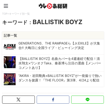
ウレぴあ総研（うれぴあ）
TOP
>
キーワード別一覧
BALLISTIK BOYZ
キーワード：
記事一覧
GENERATIONS、THE RAMPAGEら【Jr.EXILE】が大集
合!! 大晦日に全国ライブ・ビューイング決定
【BALLISTIK BOYZ】名曲カバーを4週連続で配信！清
水翔太×ワンオクTaka、秦基博ら注目の選曲【メンバー
コメントあり】
“AKIRA・岩田剛典×BALLISTIK BOYZ”が一発撮りで熱い
ダンスを披露！『THE FLOOR』第3弾、4/24より配信