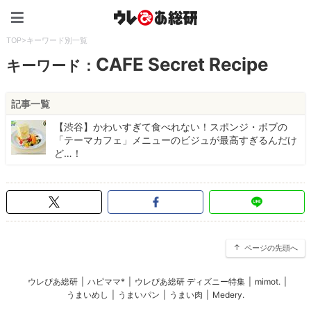
ウレぴあ総研（うれぴあ）
TOP
>
キーワード別一覧
CAFE Secret Recipe
キーワード：
記事一覧
【渋谷】かわいすぎて食べれない！スポンジ・ボブの
「テーマカフェ」メニューのビジュが最高すぎるんだけ
ど…！
ページの先頭へ
ウレぴあ総研
|
ハピママ*
|
ウレぴあ総研 ディズニー特集
|
mimot.
|
うまいめし
|
うまいパン
|
うまい肉
|
Medery.